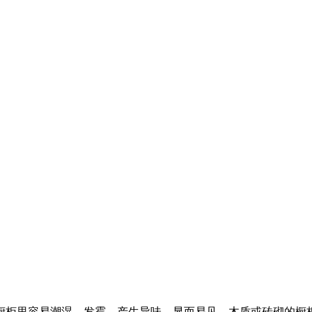
橱柜里容易潮湿、发霉，产生异味。显而易见，木质或砖砌的橱