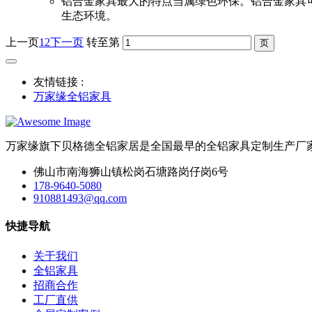
铝合金家具最大的特点当属绿色环保。铝合金家具
生态环境。
上一页
1
2
下一页
转至第
友情链接 :
万家缘全铝家具
万家缘旗下贝格德全铝家居是全国最早的全铝家具定制生产厂
佛山市南海狮山镇松岗石塘路岗仔岗6号
178-9640-5080
910881493@qq.com
快捷导航
关于我们
全铝家具
招商合作
工厂直供