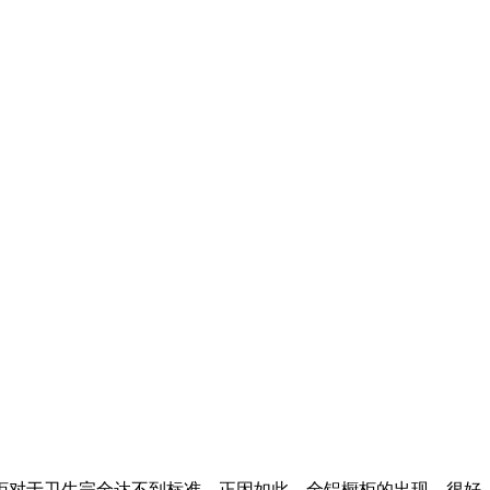
柜对于卫生完全达不到标准。正因如此，全铝橱柜的出现，很好