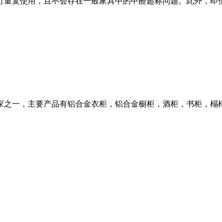
可重复使用，且不会存在一般家具中的甲醛超标问题。此外，即
家之一，主要产品有铝合金衣柜，铝合金橱柜，酒柜，书柜，榻